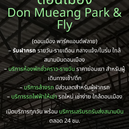
Don Mueang Park &
Fly
(ดอนเมือง พาร์คแอนด์ฟลาย)
–
รับฝากรถ
รายวัน-รายเดือน กลางแจ้ง/ในร่ม ใกล้
สนามบินดอนเมือง
–
บริการห้องพักชั่วคราว-รายวัน
ราคาย่อมเยา สำหรับผู้
เดินทางเช้า/ดึก
–
บริการล้างรถ
มีส่วนลดสำหรับผู้ฝากรถ
–
บริการรถไฟฟ้าให้เช่า
รถใหม่ เช่าง่าย ใกล้ดอนเมือง
เปิดบริการทุกวัน พร้อม
บริการเสริมรถรับส่งสนามบิน
ตลอด 24 ชม.